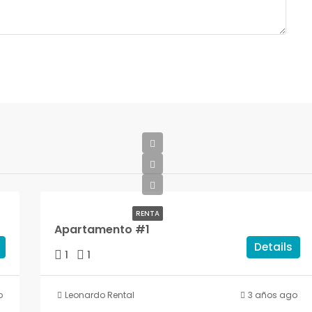
RENTA
Apartamento #1
Details
1
1
o
Leonardo Rental
3 años ago