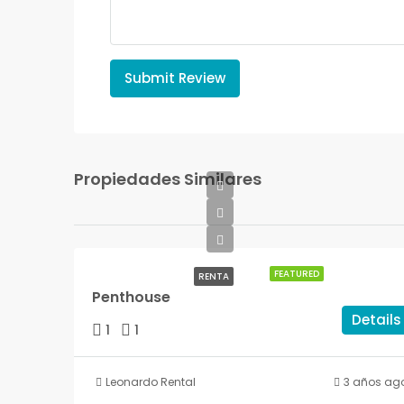
Submit Review
Propiedades Similares
FEATURED
RENTA
Penthouse
Details
1
1
Leonardo Rental
3 años ag